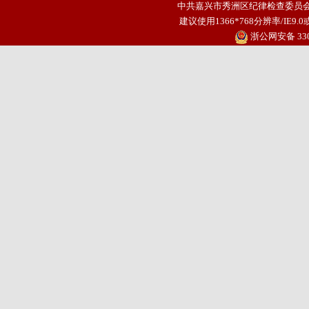
中共嘉兴市秀洲区纪律检查委员会
建议使用1366*768分辨率/IE
浙公网安备 3304